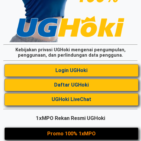
Kebijakan privasi UGHoki mengenai pengumpulan,
penggunaan, dan perlindungan data pengguna.
Login UGHoki
Daftar UGHoki
UGHoki LiveChat
1xMPO Rekan Resmi UGHoki
Promo 100% 1xMPO