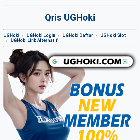
Qris UGHoki
UGHoki
UGHoki Login
UGHoki Daftar
UGHoki Slot
UGHoki Link Alternatif